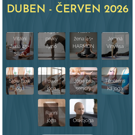
DUBEN - ČERVEN 2026
Jóga s
Vitální
Vitální
prvky
žena 45+
Jemná
žena 45+
fyzio
HARMON
Vinyása
SÍLA
IE
Slow flow
Power
Jóga pro
Těhotens
jóga
jóga
seniory
ká jóga
Ranní
jóga
Onkojóga