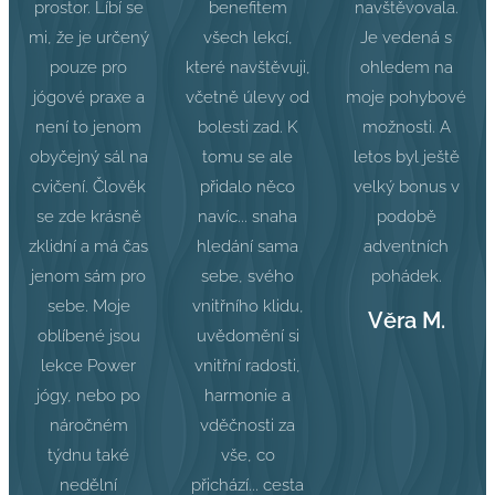
prostor. Líbí se
benefitem
navštěvovala.
mi, že je určený
všech lekcí,
Je vedená s
pouze pro
které navštěvuji,
ohledem na
jógové praxe a
včetně úlevy od
moje pohybové
není to jenom
bolesti zad. K
možnosti. A
obyčejný sál na
tomu se ale
letos byl ještě
cvičení. Člověk
přidalo něco
velký bonus v
se zde krásně
navíc... snaha
podobě
zklidní a má čas
hledání sama
adventních
jenom sám pro
sebe, svého
pohádek.
sebe. Moje
vnitřního klidu,
Věra M.
oblíbené jsou
uvědomění si
lekce Power
vnitřní radosti,
jógy, nebo po
harmonie a
náročném
vděčnosti za
týdnu také
vše, co
nedělní
přichází... cesta