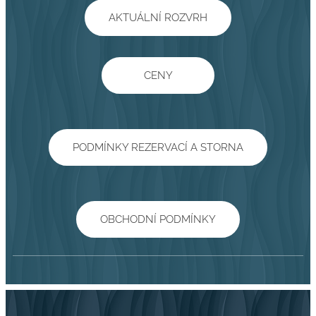
AKTUÁLNÍ ROZVRH
CENY
PODMÍNKY REZERVACÍ A STORNA
OBCHODNÍ PODMÍNKY