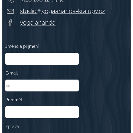
studio@yogaananda-kralupy.cz
yoga ananda
Jméno a příjmení
E-mail
Předmět
Zpráva