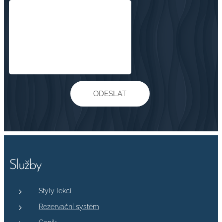
ODESLAT
Služby
Styly lekcí
Rezervační systém