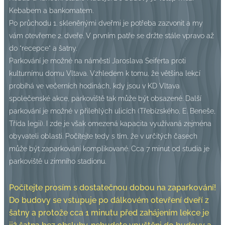
Kebabem a bankomatem.
Po průchodu 1. skleněnými dveřmi je potřeba zazvonit a my
vám otevřeme 2. dveře. V prvním patře se držte stále vpravo až
do "recepce" a šatny.
Parkování
je možné na náměstí Jaroslava Seiferta proti
kulturnímu domu Vltava. Vzhledem k tomu, že většina lekcí
probíhá ve večerních hodinách, kdy jsou v KD Vltava
společenské akce, parkoviště tak může být obsazené. Další
parkování je možné v přilehlých ulicích (Třebízského, E. Beneše,
Třída legií). I zde je však omezená kapacita využívaná zejména
obyvateli oblasti. Počítejte tedy s tím, že v určitých časech
může být zaparkování komplikované. Cca 7 minut od studia je
parkoviště u zimního stadionu.
Počítejte prosím s dostatečnou dobou na zaparkování!
Do budovy se vstupuje po dálkovém otevření dveří z
šatny a protože cca 1 minutu před zahájením lekce je