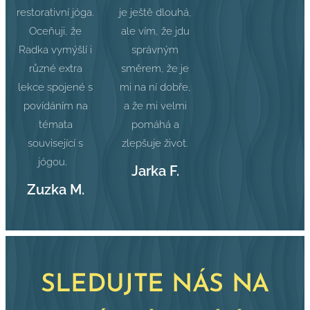
restorativní jóga.
je ještě dlouhá,
Oceňuji, že
ale vím, že jdu
Radka vymýšlí i
správným
různé extra
směrem, že je
lekce spojené s
mi na ní dobře,
povídáním na
a že mi velmi
témata
pomáhá a
související s
zlepšuje život.
jógou.
Jarka F.
Zuzka M.
SLEDUJTE NÁS NA