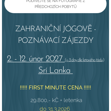
PODÍVEJTE SE NA FOTOGRAFIE Z
PŘEDCHOZÍCH POBYTŮ
ZAHRANIČNÍ JÓGOVĚ -
POZNÁVACÍ ZÁJEZDY
2. - 12. únor 2027
(+-3 dny dle letového řádu)
Srí Lanka
!!!!! FIRST MINUTE CENA !!!!!
29.800,- kČ + letenka
do 31.3.2026