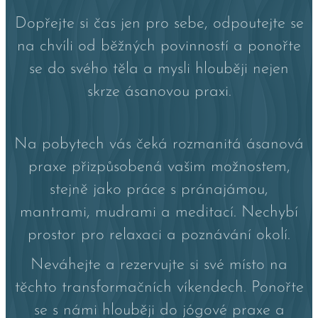
Dopřejte si čas jen pro sebe, odpoutejte se
na chvíli od běžných povinností a ponořte
se do svého těla a mysli hlouběji nejen
skrze ásanovou praxi.
Na pobytech vás čeká rozmanitá ásanová
praxe přizpůsobená vašim možnostem,
stejně jako práce s pránajámou,
mantrami, mudrami a meditací. Nechybí
prostor pro relaxaci a poznávání okolí.
Neváhejte a rezervujte si své místo na
těchto transformačních víkendech. Ponořte
se s námi hlouběji do jógové praxe a