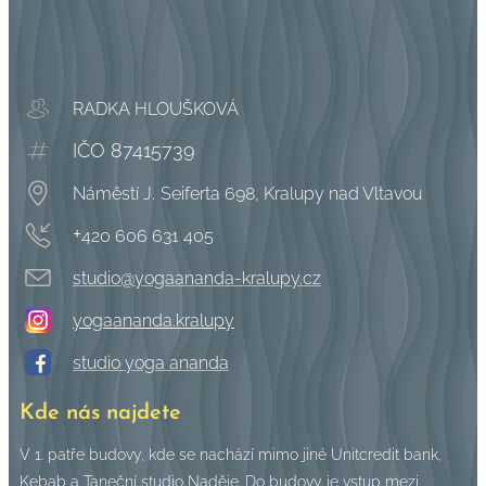
RADKA HLOUŠKOVÁ
IČO 87415739
Náměstí J.
Seiferta 698, Kralupy nad Vltavou
+
420 606 631 405
studio@yogaananda-kralupy.cz
yogaananda.kralupy
studio yoga ananda
Kde nás najdete
V 1. patře budovy, kde se nachází mimo jiné Unitcredit bank,
Kebab a Taneční studio Naděje. Do budovy je vstup mezi