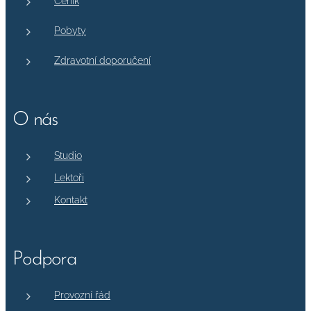
Ceník
Pobyty
Zdravotní doporučení
O nás
Studio
Lektoři
Kontakt
Podpora
Provozní řád