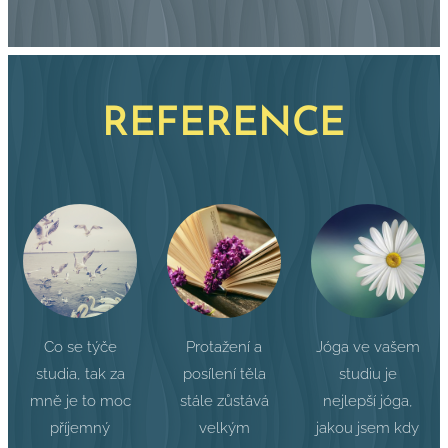
REFERENCE
Co se týče
Protažení a
Jóga ve vašem
studia, tak za
posílení těla
studiu je
mně je to moc
stále zůstává
nejlepší jóga,
příjemný
velkým
jakou jsem kdy