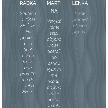
RADKA
MARTI
LENKA
NA
Skutečn
Méně
á JÓGA
přemýšl
Nevyuží
SE ŽIJE.
et, více
váme
Na
plynout.
tělo,
podložc
abycho
e se
m se
"jen"
dostali
učíme
do
to, co
ásany,
pak
využívá
promítá
me
me do
ásanu,
svého
abycho
života.
m se
dostali
do těla.