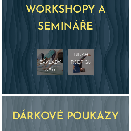
WORKSHOPY A
HORMO
SEMINÁŘE
VÍKENDO
NÁLNÍ
VÝ
JÓGOVÁ
KURZ/W
TERAPIE
ORKSHO
PODLE
P
DINAH
ZÁKLADY
RODRIGU
JÓGY
EZE
DÁRKOVÉ POUKAZY