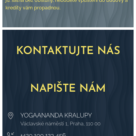
již šatna bez obsluhy, nebudete vpuštěni do budovy a
kredity vám propadnou.
KONTAKTUJTE NÁS
NAPIŠTE NÁM
YOGAANANDA KRALUPY
Václavské náměstí 1, Praha, 110 00
+420 100 123 456